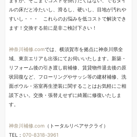
ますが、そこまでコストを掛けたくはない、でもタイ
ルの床だと冷たいし、滑るし、硬いし、目地が汚れや
すいし・・・ これらのお悩みを低コストで解決でき
ます！交換する前に是非ご検討下さい！
神奈川補修.com
では、横須賀市を拠点に神奈川県全
域、東京エリアも出張にてお伺いいたします。新築・
リフォーム後の引き渡し前補修、賃貸物件退去後の原
状回復など、フローリングやサッシ等の建材補修、洗
面ボウル・浴室再生塗装に関することはお気軽にご相
談下さい。交換・張替えせずに綺麗に修復いたしま
す。
神奈川補修.com
（トータルリペアサクライ）
TEL：
070-8318-3961