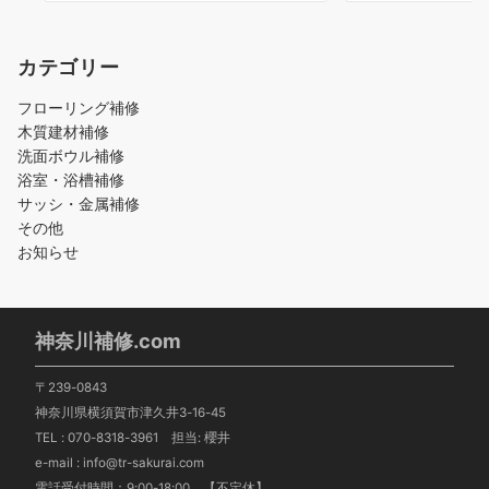
カテゴリー
フローリング補修
木質建材補修
洗面ボウル補修
浴室・浴槽補修
サッシ・金属補修
その他
お知らせ
神奈川補修.com
〒239-0843
神奈川県横須賀市津久井3-16-45
TEL :
070-8318-3961
担当: 櫻井
e-mail : info@tr-sakurai.com
電話受付時間：9:00-18:00 【不定休】