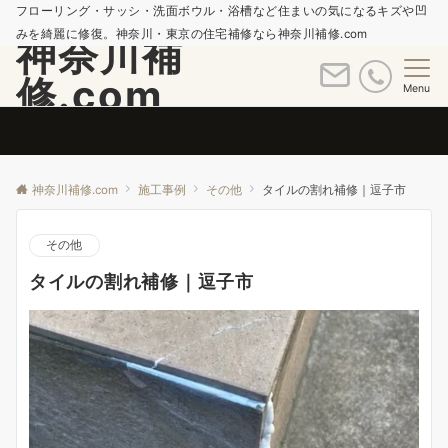
フローリング・サッシ・洗面ボウル・浴槽など住まいの気になるキズや凹
みを綺麗に修復。神奈川・東京の住宅補修なら神奈川補修.com
神奈川補
修.com
Menu
神奈川補修.com
施工事例
その他
タイルの割れ補修｜逗子市
その他
タイルの割れ補修｜逗子市