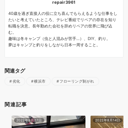
repair3961
40歳を過ぎ直接人の役に立ち喜んでもらえるような仕事をし
たいと考えていたところ、テレビ番組でリペアの存在を知り
転職を決意。長年勤めた会社を辞めリペアの世界に飛び込
む。
趣味は冬キャンプ（虫と人混みが苦手…）、DIY、釣り。
夢はキャンプと釣りをしながら日本一周すること。
関連タグ
劣化
横浜市
フローリング剝がれ
関連記事
2022年9月27日
2022年8月14日