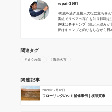
repair3961
40歳を過ぎ直接人の役に立ち喜
番組でリペアの存在を知り転職を
趣味は冬キャンプ（虫と人混みが苦
夢はキャンプと釣りをしながら日
関連タグ
えぐれ傷
海老名市
関連記事
2021年12月12日
フローリングのシミ補修事例｜横須賀市