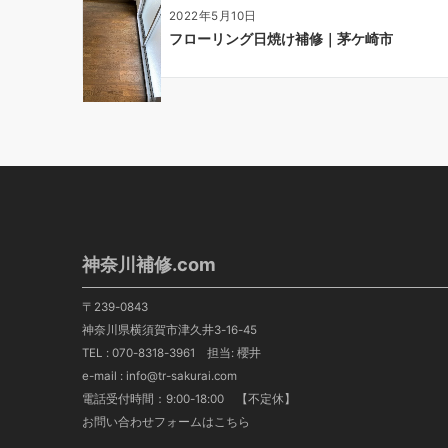
2022年5月10日
フローリング日焼け補修｜茅ケ崎市
神奈川補修.com
〒239-0843
神奈川県横須賀市津久井3-16-45
TEL :
070-8318-3961
担当: 櫻井
e-mail : info@tr-sakurai.com
電話受付時間：9:00-18:00 【不定休】
お問い合わせフォームはこちら