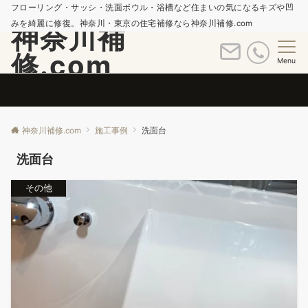
フローリング・サッシ・洗面ボウル・浴槽など住まいの気になるキズや凹
みを綺麗に修復。神奈川・東京の住宅補修なら神奈川補修.com
神奈川補
修.com
Menu
神奈川補修.com
施工事例
洗面台
洗面台
その他