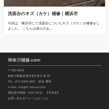
洗面台のキズ（カケ）補修｜横浜市
今回は、横浜市にて洗面台についたキズ（カケ）の補修をし
ました。 こちらは個人のお...
神奈川補修.com
〒239-0843
神奈川県横須賀市津久井3-16-45
TEL :
070-8318-3961
担当: 櫻井
e-mail : info@tr-sakurai.com
電話受付時間：9:00-18:00 【不定休】
お問い合わせフォームはこちら