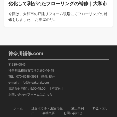
劣化して剥がれたフローリングの補修｜大和市
今回は、大和市の戸建リフォーム現場にてフローリングの補
修をしました。 お部屋のリ...
神奈川補修.com
〒239-0843
神奈川県横須賀市津久井3-16-45
TEL :
070-8318-3961
担当: 櫻井
e-mail : info@tr-sakurai.com
電話受付時間：9:00-18:00 【不定休】
お問い合わせフォームはこちら
ホーム
洗面ボウル・浴室再生
施工事例
料金・エリ
ア
会社概要
お問い合わせ