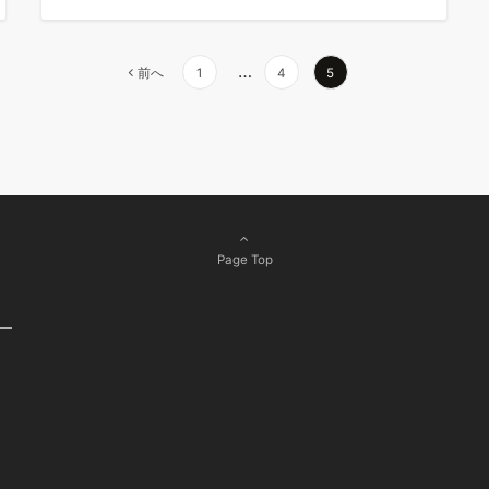
…
前へ
1
4
5
Page Top