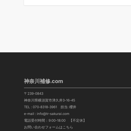
投
稿
の
ペ
ー
ジ
送
り
神奈川補修.com
〒239-0843
神奈川県横須賀市津久井3-16-45
TEL :
070-8318-3961
担当: 櫻井
e-mail : info@tr-sakurai.com
電話受付時間：9:00-18:00 【不定休】
お問い合わせフォームはこちら